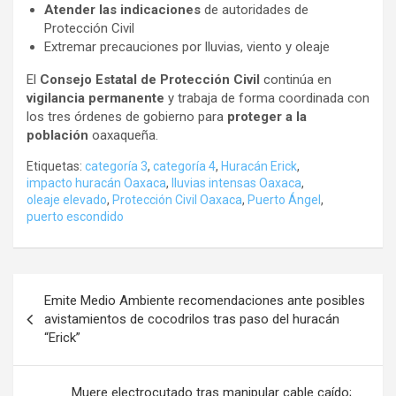
Atender las indicaciones
de autoridades de
Protección Civil
Extremar precauciones por lluvias, viento y oleaje
El
Consejo Estatal de Protección Civil
continúa en
vigilancia permanente
y trabaja de forma coordinada con
los tres órdenes de gobierno para
proteger a la
población
oaxaqueña.
Etiquetas:
categoría 3
,
categoría 4
,
Huracán Erick
,
impacto huracán Oaxaca
,
lluvias intensas Oaxaca
,
oleaje elevado
,
Protección Civil Oaxaca
,
Puerto Ángel
,
puerto escondido
Navegación
Emite Medio Ambiente recomendaciones ante posibles
de
avistamientos de cocodrilos tras paso del huracán
“Erick”
entradas
Muere electrocutado tras manipular cable caído;