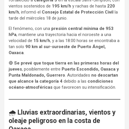
fortalecido a
categoría 3
en la escala Saffir-Simpson, con
vientos sostenidos de
195 km/h
y rachas de hasta
220
km/h
, informó el
Consejo Estatal de Protección Civil
la
tarde del miércoles 18 de junio.
El fenómeno, con una
presión central mínima de 953
hPa
, mantiene una trayectoria hacia el noroeste a una
velocidad de
15 km/h
, y a las 18:00 horas se encontraba a
tan solo
90 km al sur-suroeste de Puerto Ángel,
Oaxaca
.
🔴
Se prevé que toque tierra en las primeras horas del
jueves
, posiblemente entre
Puerto Escondido, Oaxaca y
Punta Maldonado, Guerrero
. Autoridades
no descartan
que alcance la categoría 4
debido a las
condiciones
océano-atmosféricas
que favorecen su intensificación.
🌧️
Lluvias extraordinarias, vientos y
oleaje peligroso en la costa de