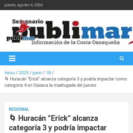
Saltar
jueves, agosto 6, 2026
al
contenido
Información de la Costa Oaxaqueña
PubliMar
Inicio
2025
junio
18
🌀 Huracán “Erick” alcanza categoría 3 y podría impactar como
categoría 4 en Oaxaca la madrugada del jueves
REGIONAL
🌀 Huracán “Erick” alcanza
categoría 3 y podría impactar