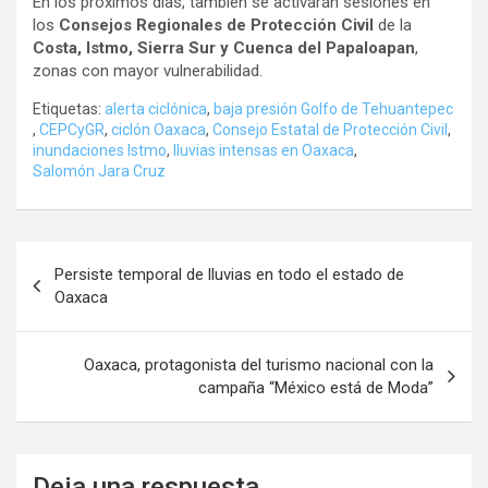
En los próximos días, también se activarán sesiones en
los
Consejos Regionales de Protección Civil
de la
Costa, Istmo, Sierra Sur y Cuenca del Papaloapan
,
zonas con mayor vulnerabilidad.
Etiquetas:
alerta ciclónica
,
baja presión Golfo de Tehuantepec
,
CEPCyGR
,
ciclón Oaxaca
,
Consejo Estatal de Protección Civil
,
inundaciones Istmo
,
lluvias intensas en Oaxaca
,
Salomón Jara Cruz
Navegación
Persiste temporal de lluvias en todo el estado de
de
Oaxaca
entradas
Oaxaca, protagonista del turismo nacional con la
campaña “México está de Moda”
Deja una respuesta