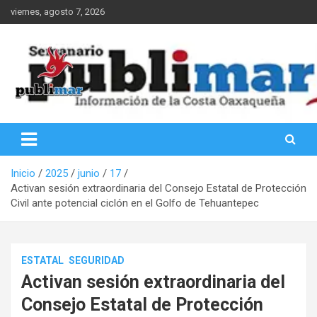
Saltar
viernes, agosto 7, 2026
al
contenido
Información de la Costa Oaxaqueña
PubliMar
Inicio
2025
junio
17
Activan sesión extraordinaria del Consejo Estatal de Protección
Civil ante potencial ciclón en el Golfo de Tehuantepec
ESTATAL
SEGURIDAD
Activan sesión extraordinaria del
Consejo Estatal de Protección