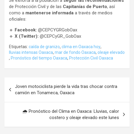
Se exhorta a la población a
seguir las recomendaciones
de Protección Civil y de las
Capitanías de Puerto
, así
como a
mantenerse informada
a través de medios
oficiales:
🔹
Facebook:
@CEPCYGRGobOax
🔹
X (Twitter):
@CEPCyGR_GobOax
Etiquetas:
caída de granizo
,
clima en Oaxaca hoy
,
lluvias intensas Oaxaca
,
mar de fondo Oaxaca
,
oleaje elevado
,
Pronóstico del tiempo Oaxaca
,
Protección Civil Oaxaca
Navegación
Joven motociclista pierde la vida tras chocar contra
de
camión en Tonameca, Oaxaca
entradas
🌧️ Pronóstico del Clima en Oaxaca: Lluvias, calor
costero y oleaje elevado este lunes