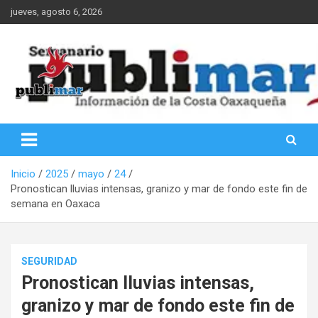
Saltar
jueves, agosto 6, 2026
al
contenido
Información de la Costa Oaxaqueña
PubliMar
Inicio
2025
mayo
24
Pronostican lluvias intensas, granizo y mar de fondo este fin de
semana en Oaxaca
SEGURIDAD
Pronostican lluvias intensas,
granizo y mar de fondo este fin de