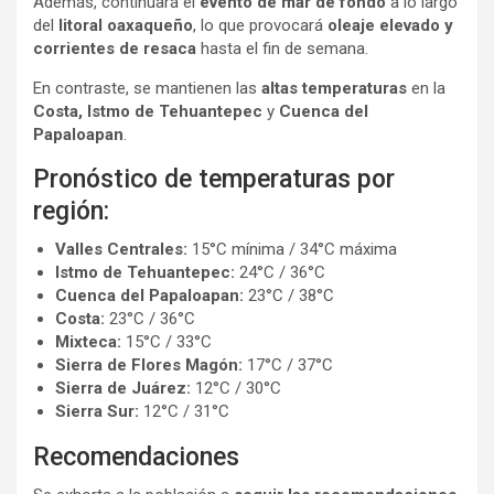
Además, continuará el
evento de mar de fondo
a lo largo
del
litoral oaxaqueño
, lo que provocará
oleaje elevado y
corrientes de resaca
hasta el fin de semana.
En contraste, se mantienen las
altas temperaturas
en la
Costa, Istmo de Tehuantepec
y
Cuenca del
Papaloapan
.
Pronóstico de temperaturas por
región:
Valles Centrales:
15°C mínima / 34°C máxima
Istmo de Tehuantepec:
24°C / 36°C
Cuenca del Papaloapan:
23°C / 38°C
Costa:
23°C / 36°C
Mixteca:
15°C / 33°C
Sierra de Flores Magón:
17°C / 37°C
Sierra de Juárez:
12°C / 30°C
Sierra Sur:
12°C / 31°C
Recomendaciones