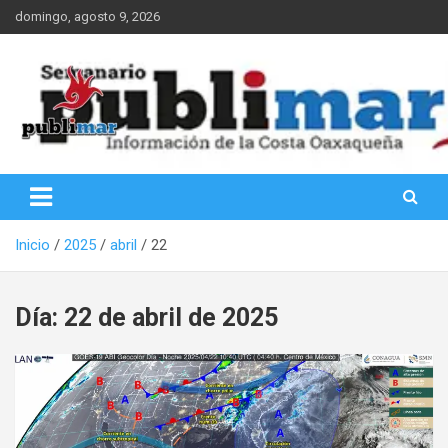
Saltar
domingo, agosto 9, 2026
al
contenido
Información de la Costa Oaxaqueña
PubliMar
Inicio
2025
abril
22
Día:
22 de abril de 2025