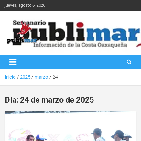
Saltar
jueves, agosto 6, 2026
al
contenido
Información de la Costa Oaxaqueña
PubliMar
Inicio
2025
marzo
24
Día:
24 de marzo de 2025