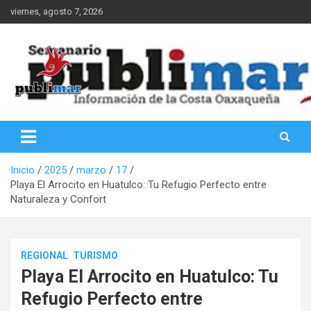
Saltar
viernes, agosto 7, 2026
al
contenido
Información de la Costa Oaxaqueña
PubliMar
Inicio
2025
marzo
17
Playa El Arrocito en Huatulco: Tu Refugio Perfecto entre
Naturaleza y Confort
REGIONAL
TURISMO
Playa El Arrocito en Huatulco: Tu
Refugio Perfecto entre