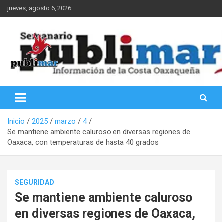
Saltar
jueves, agosto 6, 2026
al
contenido
Información de la Costa Oaxaqueña
PubliMar
Inicio
2025
marzo
4
Se mantiene ambiente caluroso en diversas regiones de
Oaxaca, con temperaturas de hasta 40 grados
SEGURIDAD
Se mantiene ambiente caluroso
en diversas regiones de Oaxaca,