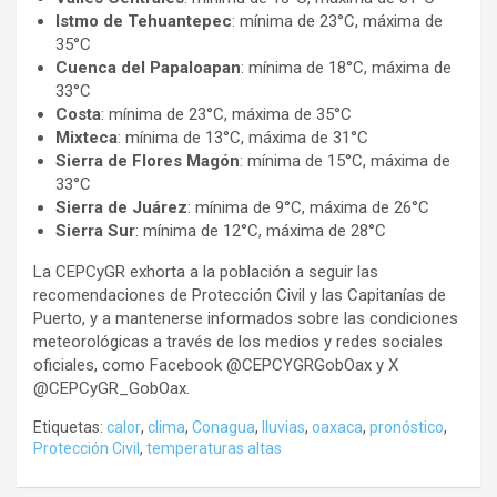
Istmo de Tehuantepec
: mínima de 23°C, máxima de
35°C
Cuenca del Papaloapan
: mínima de 18°C, máxima de
33°C
Costa
: mínima de 23°C, máxima de 35°C
Mixteca
: mínima de 13°C, máxima de 31°C
Sierra de Flores Magón
: mínima de 15°C, máxima de
33°C
Sierra de Juárez
: mínima de 9°C, máxima de 26°C
Sierra Sur
: mínima de 12°C, máxima de 28°C
La CEPCyGR exhorta a la población a seguir las
recomendaciones de Protección Civil y las Capitanías de
Puerto, y a mantenerse informados sobre las condiciones
meteorológicas a través de los medios y redes sociales
oficiales, como Facebook @CEPCYGRGobOax y X
@CEPCyGR_GobOax.
Etiquetas:
calor
,
clima
,
Conagua
,
lluvias
,
oaxaca
,
pronóstico
,
Protección Civil
,
temperaturas altas