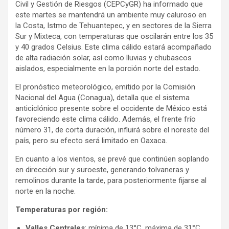
Civil y Gestión de Riesgos (CEPCyGR) ha informado que
este martes se mantendrá un ambiente muy caluroso en
la Costa, Istmo de Tehuantepec, y en sectores de la Sierra
Sur y Mixteca, con temperaturas que oscilarán entre los 35
y 40 grados Celsius. Este clima cálido estará acompañado
de alta radiación solar, así como lluvias y chubascos
aislados, especialmente en la porción norte del estado.
El pronóstico meteorológico, emitido por la Comisión
Nacional del Agua (Conagua), detalla que el sistema
anticiclónico presente sobre el occidente de México está
favoreciendo este clima cálido. Además, el frente frío
número 31, de corta duración, influirá sobre el noreste del
país, pero su efecto será limitado en Oaxaca.
En cuanto a los vientos, se prevé que continúen soplando
en dirección sur y suroeste, generando tolvaneras y
remolinos durante la tarde, para posteriormente fijarse al
norte en la noche.
Temperaturas por región:
Valles Centrales
: mínima de 13°C, máxima de 31°C