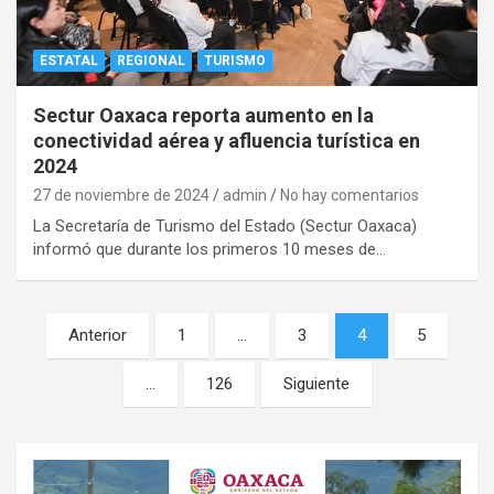
ESTATAL
REGIONAL
TURISMO
Sectur Oaxaca reporta aumento en la
conectividad aérea y afluencia turística en
2024
27 de noviembre de 2024
admin
No hay comentarios
La Secretaría de Turismo del Estado (Sectur Oaxaca)
informó que durante los primeros 10 meses de…
Navegación
Anterior
1
…
3
4
5
de
…
126
Siguiente
entradas