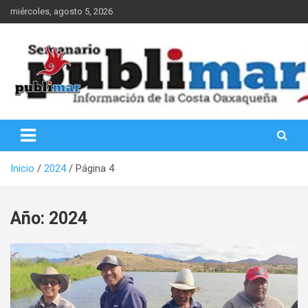
Saltar
miércoles, agosto 5, 2026
al
contenido
Información de la Costa Oaxaqueña
PubliMar
Inicio
2024
Página 4
Año:
2024