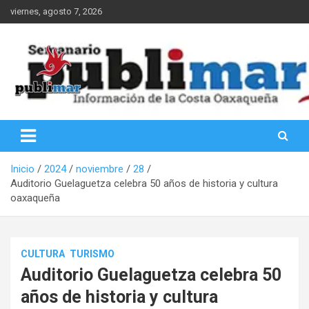
Saltar
viernes, agosto 7, 2026
al
contenido
Información de la Costa Oaxaqueña
PubliMar
Inicio
2024
noviembre
28
Auditorio Guelaguetza celebra 50 años de historia y cultura
oaxaqueña
CULTURA
TURISMO
Auditorio Guelaguetza celebra 50
años de historia y cultura