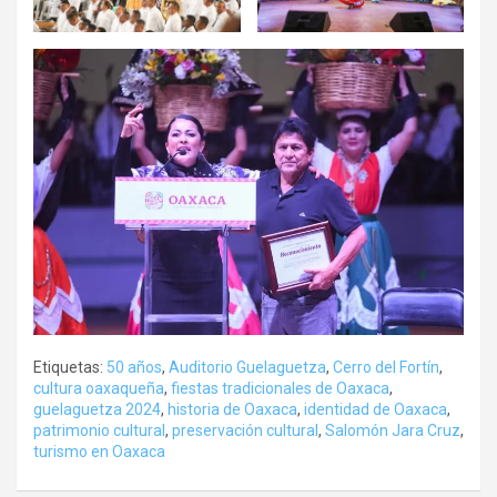
Etiquetas:
50 años
,
Auditorio Guelaguetza
,
Cerro del Fortín
,
cultura oaxaqueña
,
fiestas tradicionales de Oaxaca
,
guelaguetza 2024
,
historia de Oaxaca
,
identidad de Oaxaca
,
patrimonio cultural
,
preservación cultural
,
Salomón Jara Cruz
,
turismo en Oaxaca