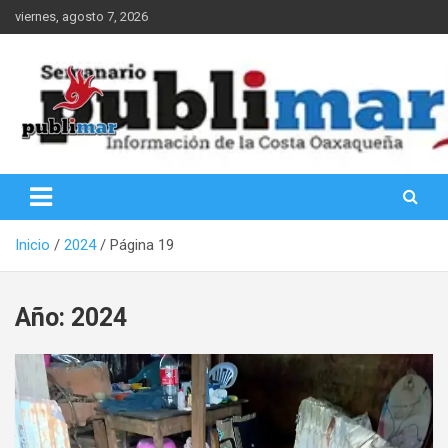
Saltar
viernes, agosto 7, 2026
al
contenido
Información de la Costa Oaxaqueña
PubliMar
Inicio
2024
Página 19
Año:
2024