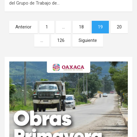
del Grupo de Trabajo de…
Navegación
Anterior
1
…
18
19
20
de
…
126
Siguiente
entradas