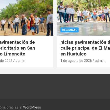
REGIONAL
pavimentación de
nician pavimentación d
rioritario en San
calle principal de El Ma
o Limoncito
en Huatulco
 de 2026
admin
1 de agosto de 2026
admin
ona gracias a:
WordPress