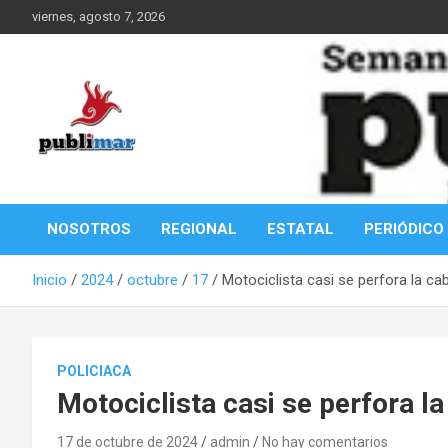
Saltar
viernes, agosto 7, 2026
al
contenido
Información de la Costa Oaxaqueña
PubliMar
NOSOTROS
REGIONAL
ESTATAL
PERIÓDICO
Inicio
2024
octubre
17
Motociclista casi se perfora la c
POLICIACA
Motociclista casi se perfora l
17 de octubre de 2024
admin
No hay comentarios