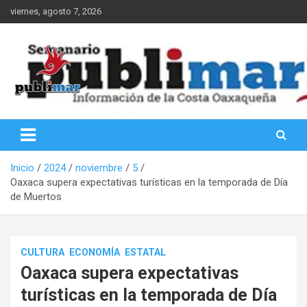
Saltar
viernes, agosto 7, 2026
al
contenido
Información de la Costa Oaxaqueña
PubliMar
Inicio
2024
noviembre
5
Oaxaca supera expectativas turísticas en la temporada de Día
de Muertos
CULTURA
ECONOMÍA
ESTATAL
Oaxaca supera expectativas
turísticas en la temporada de Día