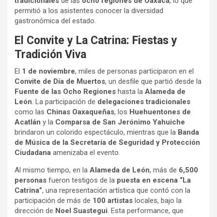
tradicionales
de las
ocho regiones de Oaxaca
, lo que
permitió a los asistentes conocer la diversidad
gastronómica del estado.
El Convite y La Catrina: Fiestas y
Tradición Viva
El
1 de noviembre
, miles de personas participaron en el
Convite de Día de Muertos
, un desfile que partió desde la
Fuente de las Ocho Regiones
hasta la
Alameda de
León
. La participación de
delegaciones tradicionales
como las
Chinas Oaxaqueñas
, los
Huehuentones de
Acatlán
y la
Comparsa de San Jerónimo Yahuiche
brindaron un colorido espectáculo, mientras que la
Banda
de Música de la Secretaría de Seguridad y Protección
Ciudadana
amenizaba el evento.
Al mismo tiempo, en la
Alameda de León
, más de
6,500
personas
fueron testigos de la
puesta en escena “La
Catrina”
, una representación artística que contó con la
participación de más de
100 artistas
locales, bajo la
dirección de
Noel Suastegui
. Esta performance, que