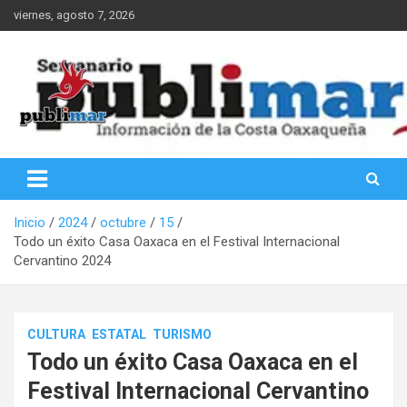
Saltar
viernes, agosto 7, 2026
al
contenido
Información de la Costa Oaxaqueña
PubliMar
Inicio
2024
octubre
15
Todo un éxito Casa Oaxaca en el Festival Internacional
Cervantino 2024
CULTURA
ESTATAL
TURISMO
Todo un éxito Casa Oaxaca en el
Festival Internacional Cervantino