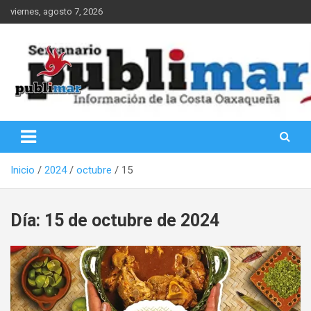
Saltar
viernes, agosto 7, 2026
al
contenido
Información de la Costa Oaxaqueña
PubliMar
Inicio
2024
octubre
15
Día:
15 de octubre de 2024