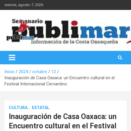
Saltar
viernes, agosto 7, 2026
al
contenido
Información de la Costa Oaxaqueña
PubliMar
Inicio
2024
octubre
12
Inauguración de Casa Oaxaca: un Encuentro cultural en el
Festival Internacional Cervantino
CULTURA..
ESTATAL
Inauguración de Casa Oaxaca: un
Encuentro cultural en el Festival