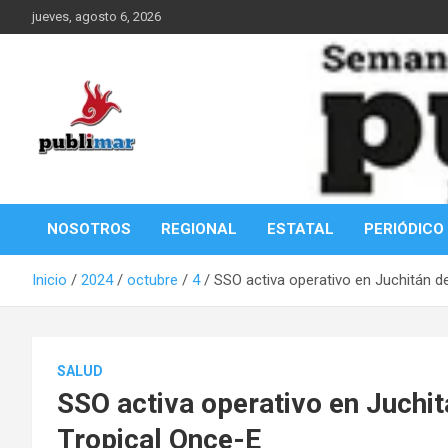
Saltar
jueves, agosto 6, 2026
al
contenido
Información de la Costa Oaxaqueña
PubliMar
NOSOTROS
REGIONAL
ESTATAL
PERIÓDICO
Inicio
2024
octubre
4
SSO activa operativo en Juchitán d
SALUD
SSO activa operativo en Juchi
Tropical Once-E