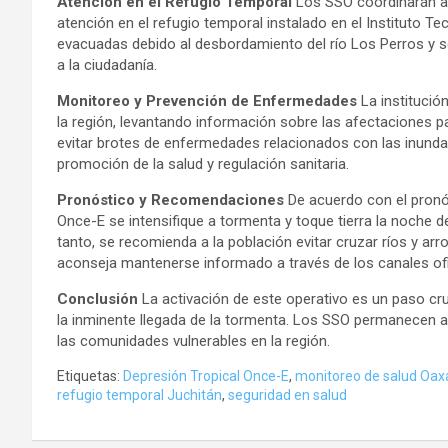
Atención en el Refugio Temporal
Los SSO coordinarán acc
atención en el refugio temporal instalado en el Instituto Te
evacuadas debido al desbordamiento del río Los Perros y s
a la ciudadanía.
Monitoreo y Prevención de Enfermedades
La institució
la región, levantando información sobre las afectaciones p
evitar brotes de enfermedades relacionados con las inun
promoción de la salud y regulación sanitaria.
Pronóstico y Recomendaciones
De acuerdo con el pronós
Once-E se intensifique a tormenta y toque tierra la noche d
tanto, se recomienda a la población evitar cruzar ríos y ar
aconseja mantenerse informado a través de los canales ofic
Conclusión
La activación de este operativo es un paso cruc
la inminente llegada de la tormenta. Los SSO permanecen a
las comunidades vulnerables en la región.
Etiquetas:
Depresión Tropical Once-E
,
monitoreo de salud Oax
refugio temporal Juchitán
,
seguridad en salud