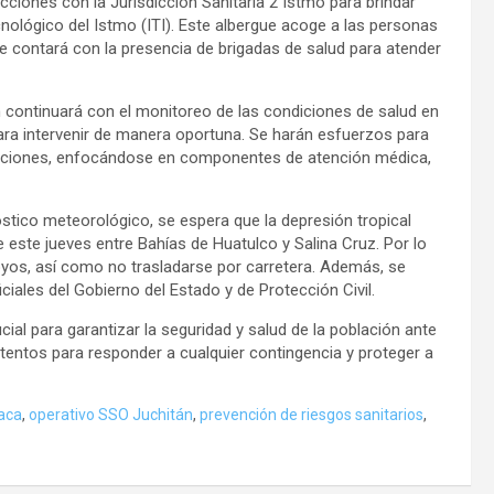
iones con la Jurisdicción Sanitaria 2 Istmo para brindar
cnológico del Istmo (ITI). Este albergue acoge a las personas
e contará con la presencia de brigadas de salud para atender
n continuará con el monitoreo de las condiciones de salud en
ara intervenir de manera oportuna. Se harán esfuerzos para
daciones, enfocándose en componentes de atención médica,
tico meteorológico, se espera que la depresión tropical
e este jueves entre Bahías de Huatulco y Salina Cruz. Por lo
royos, así como no trasladarse por carretera. Además, se
iales del Gobierno del Estado y de Protección Civil.
ial para garantizar la seguridad y salud de la población ante
tentos para responder a cualquier contingencia y proteger a
aca
,
operativo SSO Juchitán
,
prevención de riesgos sanitarios
,