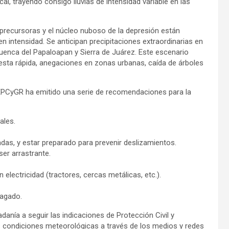
l, trayendo consigo lluvias de intensidad variable en las
recursoras y el núcleo nuboso de la depresión están
 en intensidad. Se anticipan precipitaciones extraordinarias en
Cuenca del Papaloapan y Sierra de Juárez. Este escenario
puesta rápida, anegaciones en zonas urbanas, caída de árboles
CEPCyGR ha emitido una serie de recomendaciones para la
ales.
adas, y estar preparado para prevenir deslizamientos.
ser arrastrante.
lectricidad (tractores, cercas metálicas, etc.).
pagado.
anía a seguir las indicaciones de Protección Civil y
s condiciones meteorológicas a través de los medios y redes