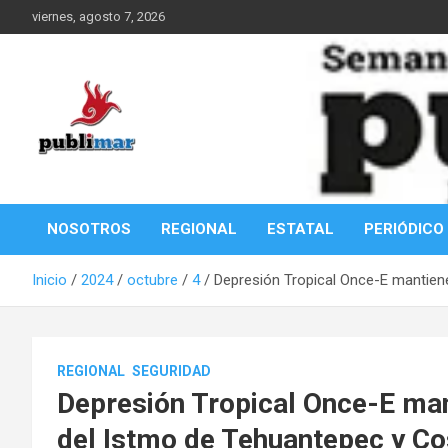
Saltar
viernes, agosto 7, 2026
al
contenido
Información de la Costa Oaxaqueña
PubliMar
NOSOTROS
REGIONAL
ESTATAL
PERIÓDICO
Inicio
2024
octubre
4
Depresión Tropical Once-E mantiene
REGIONAL
SEGURIDAD
Depresión Tropical Once-E mant
del Istmo de Tehuantepec y Co