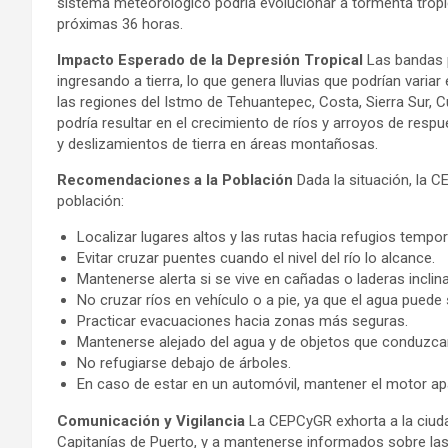
sistema meteorológico podría evolucionar a tormenta tropica
próximas 36 horas.
Impacto Esperado de la Depresión Tropical
Las bandas p
ingresando a tierra, lo que genera lluvias que podrían variar
las regiones del Istmo de Tehuantepec, Costa, Sierra Sur, 
podría resultar en el crecimiento de ríos y arroyos de res
y deslizamientos de tierra en áreas montañosas.
Recomendaciones a la Población
Dada la situación, la 
población:
Localizar lugares altos y las rutas hacia refugios tempor
Evitar cruzar puentes cuando el nivel del río lo alcance.
Mantenerse alerta si se vive en cañadas o laderas inclin
No cruzar ríos en vehículo o a pie, ya que el agua puede 
Practicar evacuaciones hacia zonas más seguras.
Mantenerse alejado del agua y de objetos que conduzcan e
No refugiarse debajo de árboles.
En caso de estar en un automóvil, mantener el motor a
Comunicación y Vigilancia
La CEPCyGR exhorta a la ciudad
Capitanías de Puerto, y a mantenerse informados sobre la