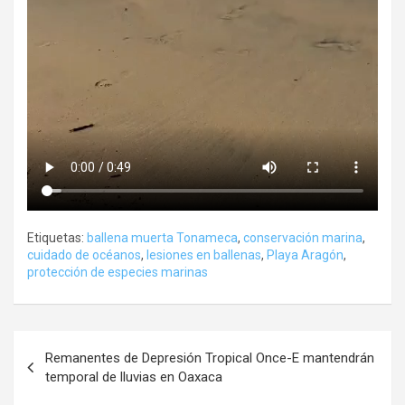
Etiquetas:
ballena muerta Tonameca
,
conservación marina
,
cuidado de océanos
,
lesiones en ballenas
,
Playa Aragón
,
protección de especies marinas
Navegación
Remanentes de Depresión Tropical Once-E mantendrán
de
temporal de lluvias en Oaxaca
entradas