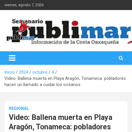
Saltar
viernes, agosto 7, 2026
al
contenido
Información de la Costa Oaxaqueña
PubliMar
Inicio
2024
octubre
4
Video: Ballena muerta en Playa Aragón, Tonameca: pobladores
hacen un llamado a cuidar los océanos
REGIONAL
Video: Ballena muerta en Playa
Aragón, Tonameca: pobladores