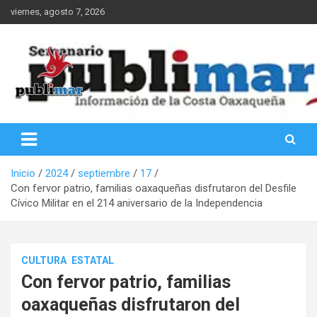
Saltar
viernes, agosto 7, 2026
al
contenido
Información de la Costa Oaxaqueña
PubliMar
Inicio
2024
septiembre
17
Con fervor patrio, familias oaxaqueñas disfrutaron del Desfile
Cívico Militar en el 214 aniversario de la Independencia
CULTURA
ESTATAL
Con fervor patrio, familias
oaxaqueñas disfrutaron del