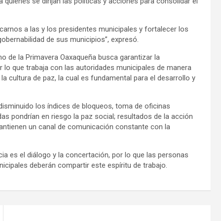
uienes se dirijan las políticas y acciones para consolidar el
arnos a las y los presidentes municipales y fortalecer los
bernabilidad de sus municipios”, expresó.
no de la Primavera Oaxaqueña busca garantizar la
 por lo que trabaja con las autoridades municipales de manera
 cultura de paz, la cual es fundamental para el desarrollo y
 disminuido los índices de bloqueos, toma de oficinas
s pondrían en riesgo la paz social; resultados de la acción
mantienen un canal de comunicación constante con la
cia es el diálogo y la concertación, por lo que las personas
cipales deberán compartir este espíritu de trabajo.