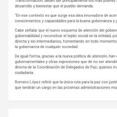
Transformación, deben ser principalmente los más pobres a q
desarrollo y bienestar que el pueblo demanda.
“En ese contexto es que surge esa idea innovadora de acerc
conocimientos y capacidades para la buena gobernanza y go
Cabe señalar que el nuevo esquema de atención del gobier
gobernabilidad y reconstruir el tejido social en la entidad,
directa y sin intermediarios, fomentando en todo momento la
la gobernanza de cualquier sociedad.
De igual forma, gracias a la nueva política de atención, han
gubernamentales y otras expresiones que de no ser atendida
directa de la Coordinación de Delegados de Paz, quienes 
ciudadanía.
Romero López refirió que la única ruta para la paz con justi
que tendrán un cargo en las próximas administraciones muni
Navegación