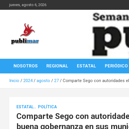
Saltar
jueves, agosto 6, 2026
al
contenido
Información de la Costa Oaxaqueña
PubliMar
NOSOTROS
REGIONAL
ESTATAL
PERIÓDICO
Inicio
2024
agosto
27
Comparte Sego con autoridades el
ESTATAL..
POLÍTICA
Comparte Sego con autoridades
buena gobernanza en sus muni