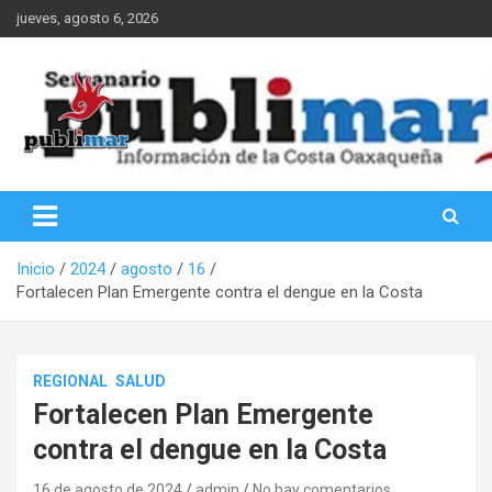
Saltar
jueves, agosto 6, 2026
al
contenido
Información de la Costa Oaxaqueña
PubliMar
Inicio
2024
agosto
16
Fortalecen Plan Emergente contra el dengue en la Costa
REGIONAL
SALUD
Fortalecen Plan Emergente
contra el dengue en la Costa
16 de agosto de 2024
admin
No hay comentarios