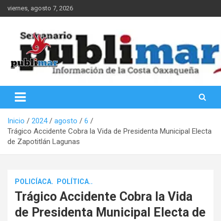
Saltar
viernes, agosto 7, 2026
al
contenido
Información de la Costa Oaxaqueña
PubliMar
Inicio
2024
agosto
6
Trágico Accidente Cobra la Vida de Presidenta Municipal Electa
de Zapotitlán Lagunas
POLICÍACA.
POLÍTICA..
Trágico Accidente Cobra la Vida
de Presidenta Municipal Electa de