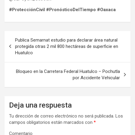
#ProtecciónCivil #PronósticoDelTiempo #Oaxaca
Navegación
Publica Semarnat estudio para declarar área natural
de
protegida otras 2 mil 800 hectáreas de superficie en
Huatulco
entradas
Bloqueo en la Carretera Federal Huatulco – Pochutla
por Accidente Vehicular
Deja una respuesta
Tu dirección de correo electrónico no será publicada.
Los
campos obligatorios están marcados con
*
Comentario