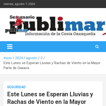
Saltar
viernes, agosto 7, 2026
al
contenido
Información de la Costa Oaxaqueña
PubliMar
Inicio
2024
agosto
5
Este Lunes se Esperan Lluvias y Rachas de Viento en la Mayor
Parte de Oaxaca
SEGURIDAD
Este Lunes se Esperan Lluvias y
Rachas de Viento en la Mayor