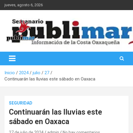
Saltar
jueves, agosto 6, 2026
al
contenido
Información de la Costa Oaxaqueña
PubliMar
Inicio
2024
julio
27
Continuarán las lluvias este sábado en Oaxaca
SEGURIDAD
Continuarán las lluvias este
sábado en Oaxaca
27 de julio de 2024
admin
No hay comentarios