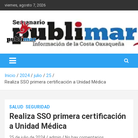
Saltar
viernes, agosto 7, 2026
al
contenido
Información de la Costa Oaxaqueña
PubliMar
Inicio
2024
julio
25
Realiza SSO primera certificación a Unidad Médica
SALUD
SEGURIDAD
Realiza SSO primera certificación
a Unidad Médica
25 de julio de 2024
admin
No hay comentarios