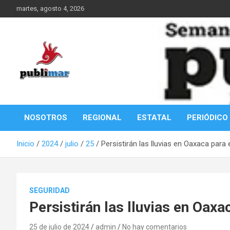
Saltar
martes, agosto 4, 2026
al
contenido
Información de la Costa Oaxaqueña
PubliMar
NOSOTROS
REGIONAL
ESTATAL
PERIÓDICO
Inicio
2024
julio
25
Persistirán las lluvias en Oaxaca para
SEGURIDAD
Persistirán las lluvias en Oaxa
25 de julio de 2024
admin
No hay comentarios