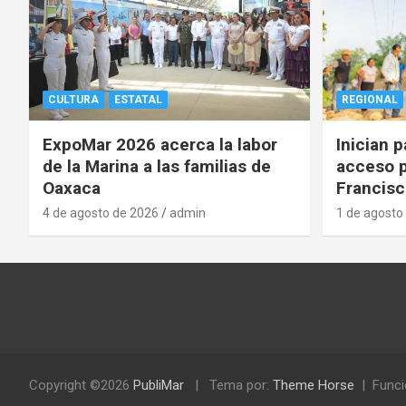
CULTURA
ESTATAL
REGIONAL
ExpoMar 2026 acerca la labor
Inician 
de la Marina a las familias de
acceso p
Oaxaca
Francisc
4 de agosto de 2026
admin
1 de agosto
Copyright ©2026
PubliMar
Tema por:
Theme Horse
Funci