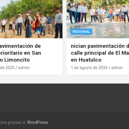
REGIONAL
pavimentación de
nician pavimentación d
rioritario en San
calle principal de El Ma
o Limoncito
en Huatulco
 de 2026
admin
1 de agosto de 2026
admin
ona gracias a:
WordPress