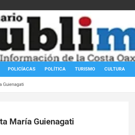
POLICÍACAS
POLÍTICA
TURISMO
CULTURA
a Guienagati
ta María Guienagati