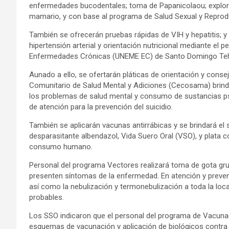
enfermedades bucodentales; toma de Papanicolaou; explor
mamario, y con base al programa de Salud Sexual y Reprodu
También se ofrecerán pruebas rápidas de VIH y hepatitis; y 
hipertensión arterial y orientación nutricional mediante el 
Enfermedades Crónicas (UNEME EC) de Santo Domingo Te
Aunado a ello, se ofertarán pláticas de orientación y conse
Comunitario de Salud Mental y Adiciones (Cecosama) brind
los problemas de salud mental y consumo de sustancias ps
de atención para la prevención del suicidio.
También se aplicarán vacunas antirrábicas y se brindará el se
desparasitante albendazol, Vida Suero Oral (VSO), y plata c
consumo humano.
Personal del programa Vectores realizará toma de gota gr
presenten síntomas de la enfermedad. En atención y prevenció
así como la nebulización y termonebulización a toda la loca
probables.
Los SSO indicaron que el personal del programa de Vacunaci
esquemas de vacunación y aplicación de biológicos contra t