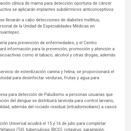
ación clínica de mama para detección oportuna de cáncer
ctiva se aplicarán implantes subdérmicos anticonceptivos.
se llevarán a cabo detecciones de diabetes mellitus,
personal de la Unidad de Especialidades Médicas en
huantepec.
jería para prevención de enfermedades, y el Centro
ará información para la prevención, promoción y atención a
icoactivas como el tabaco, alcohol y otras drogas, además
rvicio de esterilización canina y felina; se proporcionará el
oloidal para desinfectar verduras, frutas y agua para
uesa para detección de Paludismo a personas usuarias que
n del dengue se distribuirá larvicida para control larvario,
lidad, además del rociado residual (intradomiciliario) a casos
ón Universal acudirá el 15 y 16 de julio para completar
étanos (Td), tuberculosis (BCG), rotavirus, sarampión,