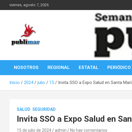
Saltar
viernes, agosto 7, 2026
al
contenido
Información de la Costa Oaxaqueña
PubliMar
NOSOTROS
REGIONAL
ESTATAL
PERIÓDICO
Inicio
2024
julio
15
Invita SSO a Expo Salud en Santa Marí
SALUD
SEGURIDAD
Invita SSO a Expo Salud en San
15 de julio de 2024
admin
No hay comentarios