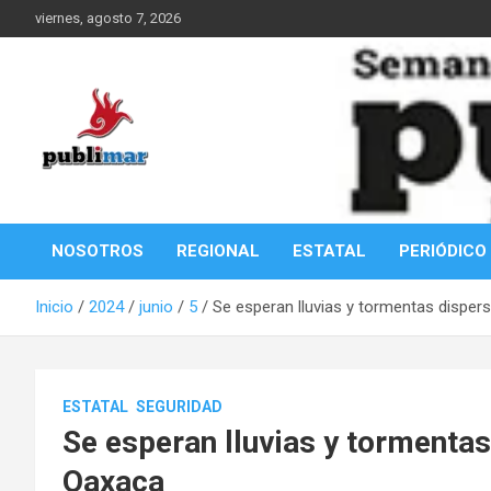
Saltar
viernes, agosto 7, 2026
al
contenido
Información de la Costa Oaxaqueña
PubliMar
NOSOTROS
REGIONAL
ESTATAL
PERIÓDICO
Inicio
2024
junio
5
Se esperan lluvias y tormentas disper
ESTATAL
SEGURIDAD
Se esperan lluvias y tormentas
Oaxaca