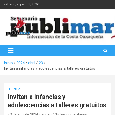
Saltar
sábado, agosto 8, 2026
al
contenido
Información de la Costa Oaxaqueña
PubliMar
Inicio
2024
abril
23
Invitan a infancias y adolescencias a talleres gratuitos
DEPORTE
Invitan a infancias y
adolescencias a talleres gratuitos
23 de abril de 2024
admin
No hay comentarios