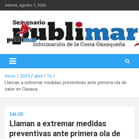
Saltar
viernes, agosto 7, 2026
al
contenido
Información de la Costa Oaxaqueña
PubliMar
Inicio
2024
abril
16
Llaman a extremar medidas preventivas ante primera ola de
calor en Oaxaca
SALUD
Llaman a extremar medidas
preventivas ante primera ola de