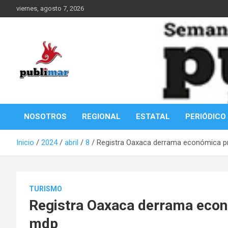
Saltar
viernes, agosto 7, 2026
al
contenido
Información de la Costa Oaxaqueña
PubliMar
NOSOTROS
REGIONAL
ESTATAL
PERIÓDICO
Inicio
2024
abril
8
Registra Oaxaca derrama económica pr
TURISMO
Registra Oaxaca derrama econ
mdp