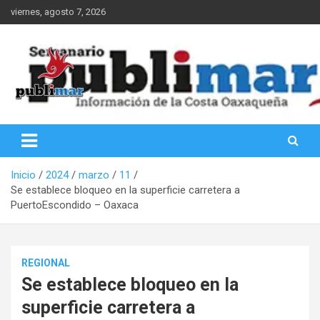
Saltar
viernes, agosto 7, 2026
al
contenido
Información de la Costa Oaxaqueña
PubliMar
Inicio
2024
marzo
11
Se establece bloqueo en la superficie carretera a
PuertoEscondido – Oaxaca
REGIONAL
Se establece bloqueo en la
superficie carretera a