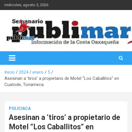
Saltar
miércoles, agosto 5, 2026
al
contenido
Información de la Costa Oaxaqueña
PubliMar
Inicio
2024
enero
5
Asesinan a ‘tiros’ a propietario de Motel “Los Caballitos” en
Cuatode, Tonameca
POLICIACA
Asesinan a ‘tiros’ a propietario de
Motel “Los Caballitos” en