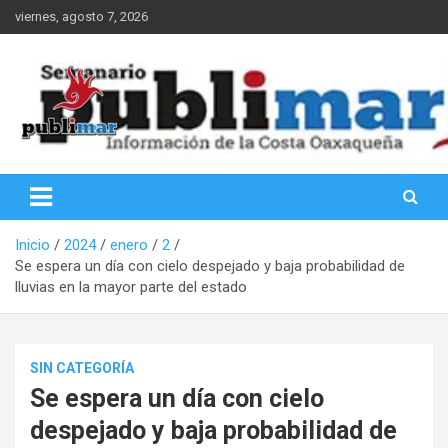
Saltar
viernes, agosto 7, 2026
al
contenido
Información de la Costa Oaxaqueña
PubliMar
Inicio
2024
enero
2
Se espera un día con cielo despejado y baja probabilidad de
lluvias en la mayor parte del estado
SIN CATEGORÍA
Se espera un día con cielo
despejado y baja probabilidad de