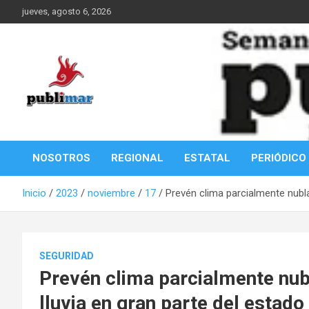
Saltar
jueves, agosto 6, 2026
al
contenido
Información de la Costa Oaxaqueña
PubliMar
NOSOTROS
REGIONAL
ESTATAL
PERIÓDICO
Inicio
2023
noviembre
17
Prevén clima parcialmente nubla
SEGURIDAD
Prevén clima parcialmente nub
lluvia en gran parte del estado