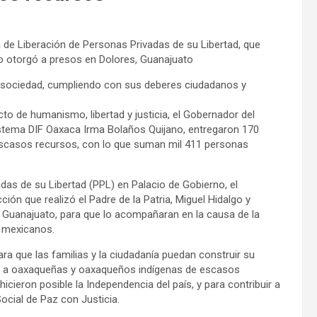
de Liberación de Personas Privadas de su Libertad, que
lgo otorgó a presos en Dolores, Guanajuato
 la sociedad, cumpliendo con sus deberes ciudadanos y
to de humanismo, libertad y justicia, el Gobernador del
istema DIF Oaxaca Irma Bolaños Quijano, entregaron 170
 escasos recursos, con lo que suman mil 411 personas
as de su Libertad (PPL) en Palacio de Gobierno, el
ón que realizó el Padre de la Patria, Miguel Hidalgo y
es, Guanajuato, para que lo acompañaran en la causa de la
s mexicanos.
ara que las familias y la ciudadanía puedan construir su
rtad a oaxaqueñas y oaxaqueños indígenas de escasos
cieron posible la Independencia del país, y para contribuir a
ocial de Paz con Justicia.