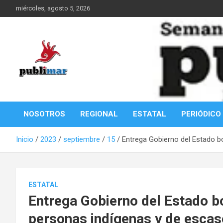
Saltar
miércoles, agosto 5, 2026
al
contenido
Información de la Costa Oaxaqueña
PubliMar
NOSOTROS
REGIONAL
ESTATAL
PERIÓDICO
Inicio
2023
septiembre
15
Entrega Gobierno del Estado b
ESTATAL
Entrega Gobierno del Estado bo
personas indígenas y de escas