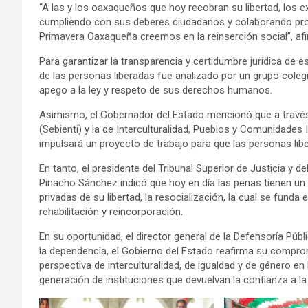
“A las y los oaxaqueños que hoy recobran su libertad, los ex
cumpliendo con sus deberes ciudadanos y colaborando prod
Primavera Oaxaqueña creemos en la reinserción social”, af
Para garantizar la transparencia y certidumbre jurídica de
de las personas liberadas fue analizado por un grupo colegi
apego a la ley y respeto de sus derechos humanos.
Asimismo, el Gobernador del Estado mencionó que a través d
(Sebienti) y la de Interculturalidad, Pueblos y Comunidade
impulsará un proyecto de trabajo para que las personas lib
En tanto, el presidente del Tribunal Superior de Justicia y 
Pinacho Sánchez indicó que hoy en día las penas tienen un 
privadas de su libertad, la resocialización, la cual se fund
rehabilitación y reincorporación.
En su oportunidad, el director general de la Defensoría Púb
la dependencia, el Gobierno del Estado reafirma su compromi
perspectiva de interculturalidad, de igualdad y de género en 
generación de instituciones que devuelvan la confianza a la