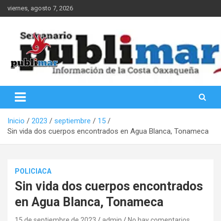
Saltar
viernes, agosto 7, 2026
al
contenido
Información de la Costa Oaxaqueña
PubliMar
Inicio
2023
septiembre
15
Sin vida dos cuerpos encontrados en Agua Blanca, Tonameca
POLICIACA
Sin vida dos cuerpos encontrados
en Agua Blanca, Tonameca
15 de septiembre de 2023
admin
No hay comentarios