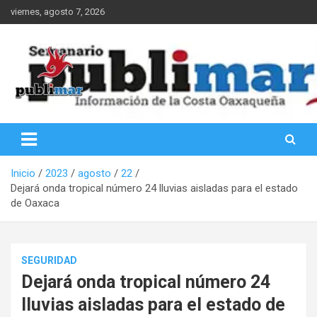
Saltar
viernes, agosto 7, 2026
al
contenido
Información de la Costa Oaxaqueña
PubliMar
Inicio
2023
agosto
22
Dejará onda tropical número 24 lluvias aisladas para el estado
de Oaxaca
SEGURIDAD
Dejará onda tropical número 24
lluvias aisladas para el estado de