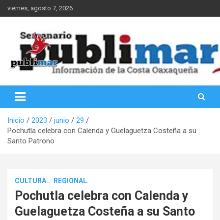
Saltar
viernes, agosto 7, 2026
al
contenido
Información de la Costa Oaxaqueña
PubliMar
Inicio
2023
junio
29
Pochutla celebra con Calenda y Guelaguetza Costeña a su
Santo Patrono
CULTURA..
REGIONAL.
Pochutla celebra con Calenda y
Guelaguetza Costeña a su Santo