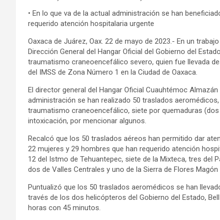
• En lo que va de la actual administración se han benefici
requerido atención hospitalaria urgente
Oaxaca de Juárez, Oax. 22 de mayo de 2023.- En un trabajo
Dirección General del Hangar Oficial del Gobierno del Estad
traumatismo craneoencefálico severo, quien fue llevada des
del IMSS de Zona Número 1 en la Ciudad de Oaxaca.
El director general del Hangar Oficial Cuauhtémoc Almazán 
administración se han realizado 50 traslados aeromédicos,
traumatismo craneoencefálico, siete por quemaduras (dos d
intoxicación, por mencionar algunos.
Recalcó que los 50 traslados aéreos han permitido dar aten
22 mujeres y 29 hombres que han requerido atención hospita
12 del Istmo de Tehuantepec, siete de la Mixteca, tres del Pa
dos de Valles Centrales y uno de la Sierra de Flores Magón
Puntualizó que los 50 traslados aeromédicos se han llevad
través de los dos helicópteros del Gobierno del Estado, B
horas con 45 minutos.