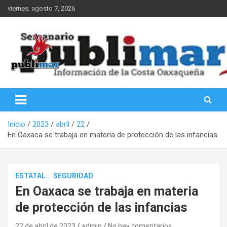
Saltar
viernes, agosto 7, 2026
al
contenido
Información de la Costa Oaxaqueña
PubliMar
Inicio
2023
abril
22
En Oaxaca se trabaja en materia de protección de las infancias
ESTATAL..
SEGURIDAD
En Oaxaca se trabaja en materia
de protección de las infancias
22 de abril de 2023
admin
No hay comentarios