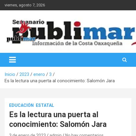
Saltar
viernes, agosto 7, 2026
al
contenido
Información de la Costa Oaxaqueña
PubliMar
Inicio
2023
enero
3
Es la lectura una puerta al conocimiento: Salomón Jara
EDUCACIÓN
ESTATAL
Es la lectura una puerta al
conocimiento: Salomón Jara
3 de enero de 2023
admin
No hay comentarios