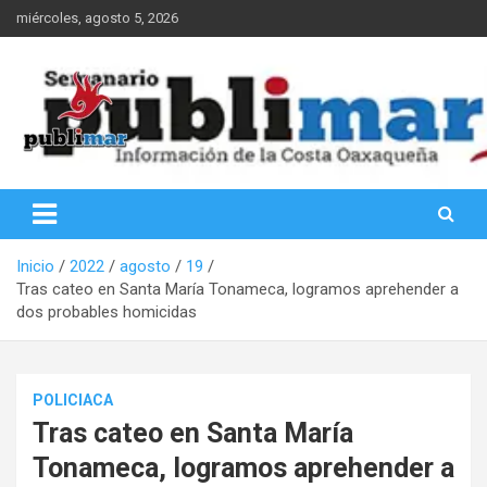
Saltar
miércoles, agosto 5, 2026
al
contenido
Información de la Costa Oaxaqueña
PubliMar
Inicio
2022
agosto
19
Tras cateo en Santa María Tonameca, logramos aprehender a
dos probables homicidas
POLICIACA
Tras cateo en Santa María
Tonameca, logramos aprehender a