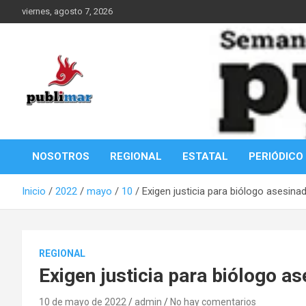
Saltar
viernes, agosto 7, 2026
al
contenido
Información de la Costa Oaxaqueña
PubliMar
NOSOTROS
REGIONAL
ESTATAL
PERIÓDICO
Inicio
2022
mayo
10
Exigen justicia para biólogo asesina
REGIONAL
Exigen justicia para biólogo a
10 de mayo de 2022
admin
No hay comentarios