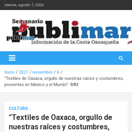
Saltar
viernes, agosto 7, 2026
al
contenido
Información de la Costa Oaxaqueña
PubliMar
Inicio
2021
noviembre
6
“Textiles de Oaxaca, orgullo de nuestras raíces y costumbres,
presentes en México y el Mundo”: IMM
CULTURA...
“Textiles de Oaxaca, orgullo de
nuestras raíces y costumbres,