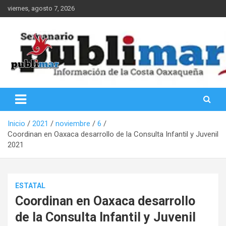
Saltar
viernes, agosto 7, 2026
al
contenido
Información de la Costa Oaxaqueña
PubliMar
Inicio
2021
noviembre
6
Coordinan en Oaxaca desarrollo de la Consulta Infantil y Juvenil
2021
ESTATAL
Coordinan en Oaxaca desarrollo
de la Consulta Infantil y Juvenil