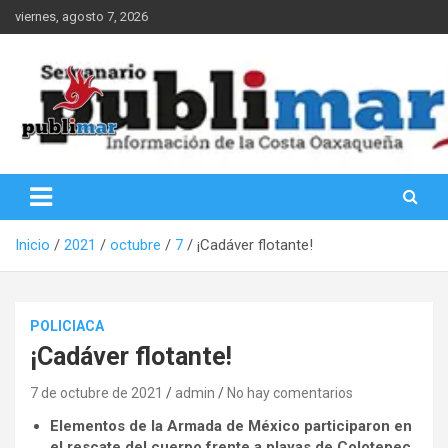
Saltar
viernes, agosto 7, 2026
al
contenido
Información de la Costa Oaxaqueña
PubliMar
Inicio
2021
octubre
7
¡Cadáver flotante!
POLICIACA
¡Cadáver flotante!
7 de octubre de 2021
admin
No hay comentarios
Elementos de la Armada de México participaron en
el rescate del cuerpo frente a playas de Colotepec