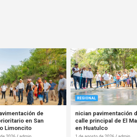
REGIONAL
pavimentación de
nician pavimentación d
rioritario en San
calle principal de El Ma
o Limoncito
en Huatulco
 de 2026
admin
1 de agosto de 2026
admin